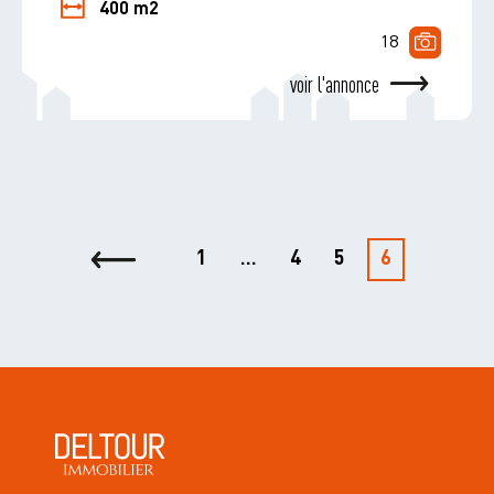
400 m2
18
voir l'annonce
1
…
4
5
6
<-