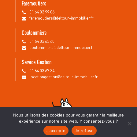
Faremoutiers
01 64 03 99 06
faremoutiers@deltour-immobilier.fr
Coulommiers
01 64 03 63 60
coulommiers@deltour-immobilier.fr
Service Gestion
01 64 03 67 34
locationgestion@deltour-immobilier.fr
Nous utilisons des cookies pour vous garantir la meilleure
expérience sur notre site web. Y consentez-vous ?
2024©DELTOUR IMMOBILIER •
Mentions légales
•
Honoraires
•
Création de sites
J'accepte
Je refuse
immobiliers
Youdemus