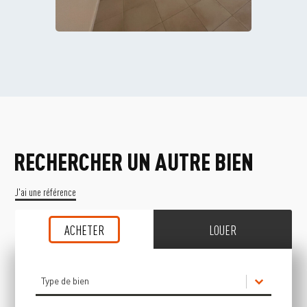
RECHERCHER UN AUTRE BIEN
J'ai une référence
ACHETER
LOUER
Type de bien (Achat)
Sélectionnez le contenu
Sélectionnez le contenu