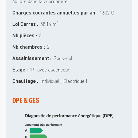
60 lots dans la copropriété
Charges courantes annuelles par an :
1602 €
2
Loi Carrez :
58.14 m
Nb pièces :
3
Nb chambres :
2
Assainissement :
Sous-sol
er
Étage :
1
avec ascenceur
Chauffage :
Individuel ( Electrique )
DPE & GES