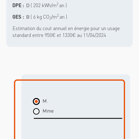
2
DPE :
D
( 202 kWh/m
.an )
2
GES :
B
( 6 kg CO
/m
.an )
2
Estimation du cout annuel en énergie pour un usage
standard entre 950€ et 1330€ au 11/04/2024
M.
Mme