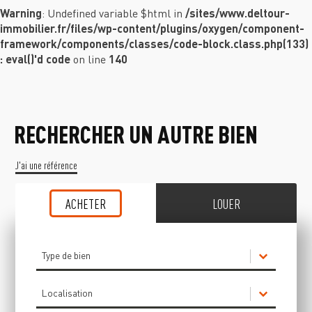
Warning
: Undefined variable $html in
/sites/www.deltour-
immobilier.fr/files/wp-content/plugins/oxygen/component-
framework/components/classes/code-block.class.php(133)
: eval()'d code
on line
140
RECHERCHER UN AUTRE BIEN
J'ai une référence
ACHETER
LOUER
Type de bien (Achat)
Sélectionnez le contenu
Sélectionnez le contenu
Localisation (Achat)
Sélectionnez le contenu
Sélectionnez le contenu